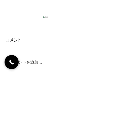
臨時休診のお知らせ
夏期休暇
平素よりお世話になっており
お世話になってお
コメント
ます。 9月22日 月曜日 臨
暑が続いておりま
時休診とさせていただきま
体調はいかがです
す。宜しくお願い致します。
などお気を付けく
コメントを追加…
夏期休暇 7月22日 火曜
日 休
月9日 土曜日 
以降 休診 8月10日日曜日～8
月14日木曜日 休
053-464-7151