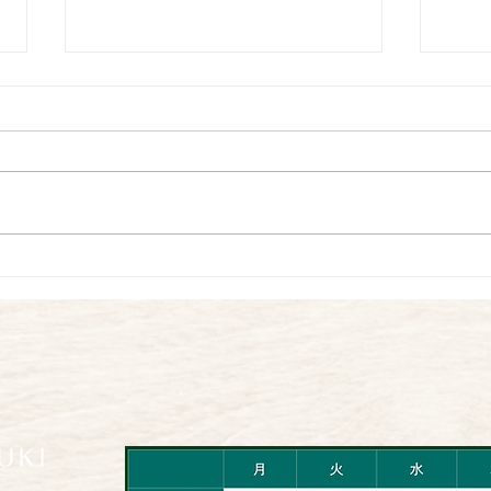
臨時休診のお知らせ
夏期
平素よりお世話になっておりま
お世
す。 9月22日 月曜日 臨時休
が続
診とさせていただきます。宜しく
いか
お願い致します。
を付
月22日 
日
日 
診 8
日 