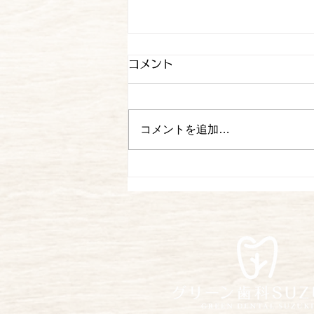
夏期休暇
コメント
お世話になっております。 猛暑
が続いておりますが、皆様体調は
いかがですか。 熱中症などお気
コメントを追加…
を付けください。 夏期休暇 8月9
日 日曜日 ～ 8月13日 木曜
日 休診 （8月8日土曜日は
15：00以降休診、電話対応は
11：30までとさせていただきま
す。） 宜しくお願い致します。