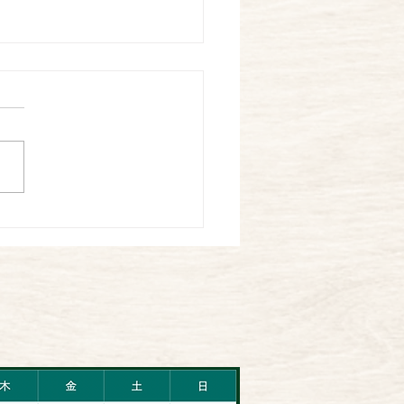
休暇
話になっております。 猛暑
いておりますが、皆様体調は
がですか。 熱中症などお気
けくださいね。 夏期休暇 7
火曜
 休診 8月9
土曜日 １５：００以降 休
月10日日曜日～8月14日木曜
休診...