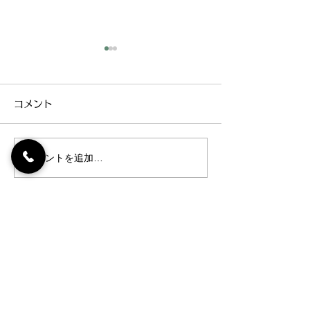
臨時休診のお知らせ
夏期休暇
平素よりお世話になっており
お世話になってお
コメント
ます。 9月22日 月曜日 臨
暑が続いておりま
時休診とさせていただきま
体調はいかがです
す。宜しくお願い致します。
などお気を付けく
コメントを追加…
夏期休暇 7月22日 火曜
日 休
月9日 土曜日 
以降 休診 8月10日日曜日～8
月14日木曜日 休
053-464-7151